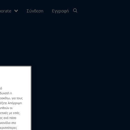
porate
Σύνδεση
Εγγραφή
υ
σίας
Channel
κά
 δυνατή η
ρακάτω, για τους
λέξετε Απόρριψη
ιηθούν οι
ετικές με εσάς.
σας ανά πάσα
κονίδιο στο
περισσότερες