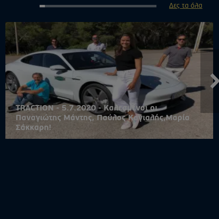
Δες τα όλα
TRACTION - 5.7.2020 - Καλεσμένοι οι
Παναγιώτης Μάντης, Παύλος Καγιαλής,Μαρία
Σάκκαρη!