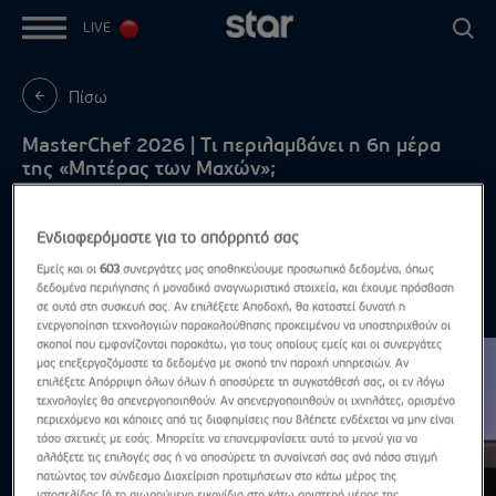
LIVE
Πίσω
MasterChef 2026 | Τι περιλαμβάνει η 6η μέρα
της «Μητέρας των Μαχών»;
Δευτέρα - Πέμπτη, στις 21:00
Ενδιαφερόμαστε για το απόρρητό σας
Εμείς και οι
603
συνεργάτες μας αποθηκεύουμε προσωπικά δεδομένα, όπως
δεδομένα περιήγησης ή μοναδικά αναγνωριστικά στοιχεία, και έχουμε πρόσβαση
Δοκιμασίες
σε αυτά στη συσκευή σας. Αν επιλέξετε Αποδοχή, θα καταστεί δυνατή η
Δες τα όλα
ενεργοποίηση τεχνολογιών παρακολούθησης προκειμένου να υποστηριχθούν οι
σκοποί που εμφανίζονται παρακάτω, για τους οποίους εμείς και οι συνεργάτες
μας επεξεργαζόμαστε τα δεδομένα με σκοπό την παροχή υπηρεσιών. Αν
επιλέξετε Απόρριψη όλων όλων ή αποσύρετε τη συγκατάθεσή σας, οι εν λόγω
τεχνολογίες θα απενεργοποιηθούν. Αν απενεργοποιηθούν οι ιχνηλάτες, ορισμένο
περιεχόμενο και κάποιες από τις διαφημίσεις που βλέπετε ενδέχεται να μην είναι
τόσο σχετικές με εσάς. Μπορείτε να επανεμφανίσετε αυτό το μενού για να
αλλάξετε τις επιλογές σας ή να αποσύρετε τη συναίνεσή σας ανά πάσα στιγμή
πατώντας τον σύνδεσμο Διαχείριση προτιμήσεων στο κάτω μέρος της
ιστοσελίδας [ή το αιωρούμενο εικονίδιο στο κάτω αριστερό μέρος της