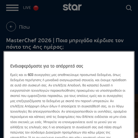
LIVE
Πίσω
MasterChef 2026 | Ποια μπριγάδα κέρδισε τον
πόντο της 4ης ημέρας;
Δευτέρα - Πέμπτη, στις 21:00
Ενδιαφερόμαστε για το απόρρητό σας
Εμείς και οι
603
συνεργάτες μας αποθηκεύουμε προσωπικά δεδομένα, όπως
δεδομένα περιήγησης ή μοναδικά αναγνωριστικά στοιχεία, και έχουμε πρόσβαση
Highlights
σε αυτά στη συσκευή σας. Αν επιλέξετε Αποδοχή, θα καταστεί δυνατή η
Δες τα όλα
ενεργοποίηση τεχνολογιών παρακολούθησης προκειμένου να υποστηριχθούν οι
σκοποί που εμφανίζονται παρακάτω, για τους οποίους εμείς και οι συνεργάτες
μας επεξεργαζόμαστε τα δεδομένα με σκοπό την παροχή υπηρεσιών. Αν
επιλέξετε Απόρριψη όλων όλων ή αποσύρετε τη συγκατάθεσή σας, οι εν λόγω
τεχνολογίες θα απενεργοποιηθούν. Αν απενεργοποιηθούν οι ιχνηλάτες, ορισμένο
περιεχόμενο και κάποιες από τις διαφημίσεις που βλέπετε ενδέχεται να μην είναι
τόσο σχετικές με εσάς. Μπορείτε να επανεμφανίσετε αυτό το μενού για να
αλλάξετε τις επιλογές σας ή να αποσύρετε τη συναίνεσή σας ανά πάσα στιγμή
πατώντας τον σύνδεσμο Διαχείριση προτιμήσεων στο κάτω μέρος της
ιστοσελίδας [ή το αιωρούμενο εικονίδιο στο κάτω αριστερό μέρος της