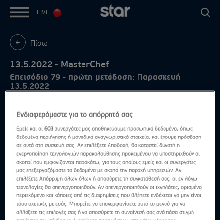
LIVE
Πίσω
13.5.2022 - MasterChef
Επεισόδιο 79 - πρώτη μετάδοση: Παρασκευή
13.5.2022
Ενδιαφερόμαστε για το απόρρητό σας
Εμείς και οι
603
συνεργάτες μας αποθηκεύουμε προσωπικά δεδομένα, όπως
δεδομένα περιήγησης ή μοναδικά αναγνωριστικά στοιχεία, και έχουμε πρόσβαση
σε αυτά στη συσκευή σας. Αν επιλέξετε Αποδοχή, θα καταστεί δυνατή η
ενεργοποίηση τεχνολογιών παρακολούθησης προκειμένου να υποστηριχθούν οι
σκοποί που εμφανίζονται παρακάτω, για τους οποίους εμείς και οι συνεργάτες
μας επεξεργαζόμαστε τα δεδομένα με σκοπό την παροχή υπηρεσιών. Αν
επιλέξετε Απόρριψη όλων όλων ή αποσύρετε τη συγκατάθεσή σας, οι εν λόγω
τεχνολογίες θα απενεργοποιηθούν. Αν απενεργοποιηθούν οι ιχνηλάτες, ορισμένο
περιεχόμενο και κάποιες από τις διαφημίσεις που βλέπετε ενδέχεται να μην είναι
τόσο σχετικές με εσάς. Μπορείτε να επανεμφανίσετε αυτό το μενού για να
αλλάξετε τις επιλογές σας ή να αποσύρετε τη συναίνεσή σας ανά πάσα στιγμή