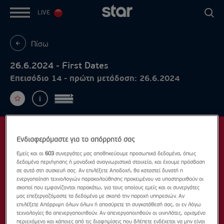
LIVE
Πίσω
26.6.2024 - First Dates
Επεισόδιο 14 - πρώτη μετάδοση: 26.6.2024
Ενδιαφερόμαστε για το απόρρητό σας
Εμείς και οι
603
συνεργάτες μας αποθηκεύουμε προσωπικά δεδομένα, όπως
δεδομένα περιήγησης ή μοναδικά αναγνωριστικά στοιχεία, και έχουμε πρόσβαση
σε αυτά στη συσκευή σας. Αν επιλέξετε Αποδοχή, θα καταστεί δυνατή η
ενεργοποίηση τεχνολογιών παρακολούθησης προκειμένου να υποστηριχθούν οι
σκοποί που εμφανίζονται παρακάτω, για τους οποίους εμείς και οι συνεργάτες
μας επεξεργαζόμαστε τα δεδομένα με σκοπό την παροχή υπηρεσιών. Αν
επιλέξετε Απόρριψη όλων όλων ή αποσύρετε τη συγκατάθεσή σας, οι εν λόγω
τεχνολογίες θα απενεργοποιηθούν. Αν απενεργοποιηθούν οι ιχνηλάτες, ορισμένο
περιεχόμενο και κάποιες από τις διαφημίσεις που βλέπετε ενδέχεται να μην είναι