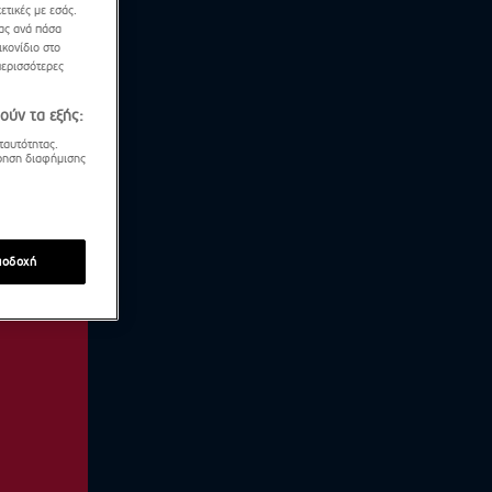
ετικές με εσάς.
σας ανά πάσα
κονίδιο στο
περισσότερες
ούν τα εξής:
ταυτότητας.
τρηση διαφήμισης
ποδοχή