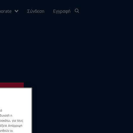
porate
Σύνδεση
Εγγραφή
υ
σίας
Channel
κά
 δυνατή η
ρακάτω, για τους
λέξετε Απόρριψη
ιηθούν οι