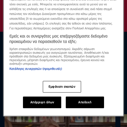
τόσο σχετικές με εσάς. Μπορείτε να επανεμφανίσετε αυτό το μενού για να
αλλάξετε τις επιλογές σας ή να αποσύρετε τη συναίνεσή σας ανά πάσα στιγμή
πατώντας τον σύνδεσμο Διαχείριση προτιμήσεων στο κάτω μέρος της
ιστοσελίδας [ή το αιωρούμενο εικονίδιο στο κάτω αριστερό μέρος της
ιστοσελίδας, εάν υπάρχει]. Οι επιλογές σας θα τεθούν σε ισχύ στον Ιστότοπος.
Για περισσότερες λεπτομέρειες ανατρέξτε στην Πολιτική Απορρήτου μας.
Εμείς και οι συνεργάτες μας επεξεργαζόμαστε δεδομένα
προκειμένου να παρασχεθούν τα εξής:
Χρήση επακριβών δεδομένων γεωεντοπισμού. Ακριβής σάρωση
χαρακτηριστικών συσκευής για αναγνώριση ταυτότητας. Αποθήκευση ή/και
πρόσβαση στα δεδομένα μιας συσκευής. Εξατομικευμένη διαφήμιση και
περιεχόμενο, μέτρηση διαφήμισης και περιεχομένου, έρευνα κοινού και
ανάπτυξη υπηρεσιών.
Κατάλογος συνεργατών (προμηθευτές)
Εμφάνιση σκοπών
Απόρριψη όλων
Αποδοχή
Μάιος 2026
Δες τα όλα