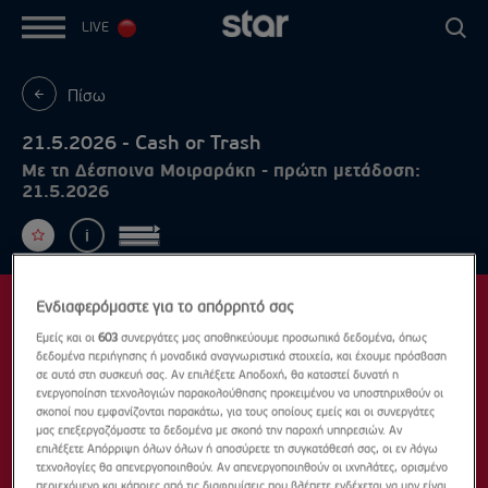
LIVE
Πίσω
21.5.2026 - Cash or Trash
Με τη Δέσποινα Μοιραράκη - πρώτη μετάδοση:
21.5.2026
Ενδιαφερόμαστε για το απόρρητό σας
Εμείς και οι
603
συνεργάτες μας αποθηκεύουμε προσωπικά δεδομένα, όπως
δεδομένα περιήγησης ή μοναδικά αναγνωριστικά στοιχεία, και έχουμε πρόσβαση
σε αυτά στη συσκευή σας. Αν επιλέξετε Αποδοχή, θα καταστεί δυνατή η
ενεργοποίηση τεχνολογιών παρακολούθησης προκειμένου να υποστηριχθούν οι
σκοποί που εμφανίζονται παρακάτω, για τους οποίους εμείς και οι συνεργάτες
μας επεξεργαζόμαστε τα δεδομένα με σκοπό την παροχή υπηρεσιών. Αν
επιλέξετε Απόρριψη όλων όλων ή αποσύρετε τη συγκατάθεσή σας, οι εν λόγω
τεχνολογίες θα απενεργοποιηθούν. Αν απενεργοποιηθούν οι ιχνηλάτες, ορισμένο
περιεχόμενο και κάποιες από τις διαφημίσεις που βλέπετε ενδέχεται να μην είναι