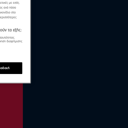
ετικές με εσάς.
σας ανά πάσα
κονίδιο στο
περισσότερες
ούν τα εξής:
ταυτότητας.
τρηση διαφήμισης
ποδοχή