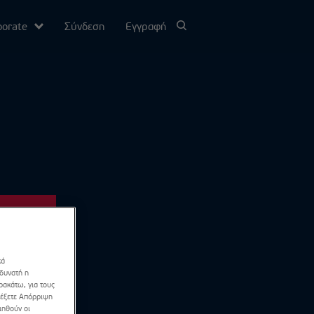
porate
Σύνδεση
Εγγραφή
υ
σίας
Channel
κά
 δυνατή η
ρακάτω, για τους
λέξετε Απόρριψη
ιηθούν οι