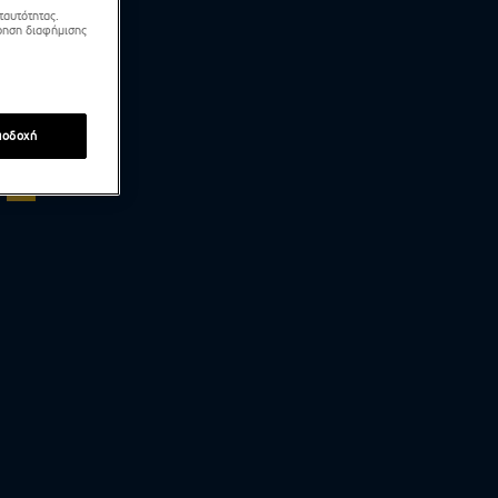
ταυτότητας.
τρηση διαφήμισης
ποδοχή
Άση Μπήλιου | Ημερήσιες Προβλέψεις Ζωδίων -
1.7.2026