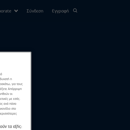
porate
Σύνδεση
Εγγραφή
υ
σίας
κά
Channel
 δυνατή η
ρακάτω, για τους
λέξετε Απόρριψη
ιηθούν οι
ετικές με εσάς.
σας ανά πάσα
κονίδιο στο
περισσότερες
ούν τα εξής: