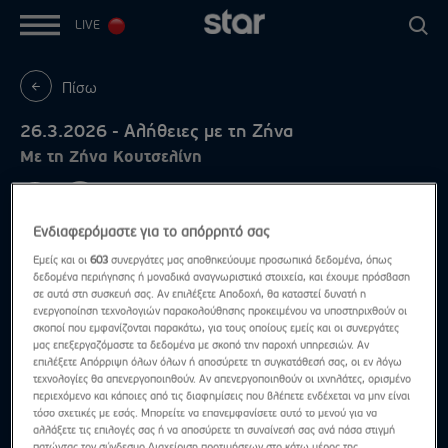
LIVE
Πίσω
26.3.2026 - Αλήθειες με τη Ζήνα
Με τη Ζήνα Κουτσελίνη
Ενδιαφερόμαστε για το απόρρητό σας
Εμείς και οι
603
συνεργάτες μας αποθηκεύουμε προσωπικά δεδομένα, όπως
δεδομένα περιήγησης ή μοναδικά αναγνωριστικά στοιχεία, και έχουμε πρόσβαση
σε αυτά στη συσκευή σας. Αν επιλέξετε Αποδοχή, θα καταστεί δυνατή η
ενεργοποίηση τεχνολογιών παρακολούθησης προκειμένου να υποστηριχθούν οι
σκοποί που εμφανίζονται παρακάτω, για τους οποίους εμείς και οι συνεργάτες
μας επεξεργαζόμαστε τα δεδομένα με σκοπό την παροχή υπηρεσιών. Αν
επιλέξετε Απόρριψη όλων όλων ή αποσύρετε τη συγκατάθεσή σας, οι εν λόγω
τεχνολογίες θα απενεργοποιηθούν. Αν απενεργοποιηθούν οι ιχνηλάτες, ορισμένο
περιεχόμενο και κάποιες από τις διαφημίσεις που βλέπετε ενδέχεται να μην είναι
τόσο σχετικές με εσάς. Μπορείτε να επανεμφανίσετε αυτό το μενού για να
αλλάξετε τις επιλογές σας ή να αποσύρετε τη συναίνεσή σας ανά πάσα στιγμή
πατώντας τον σύνδεσμο Διαχείριση προτιμήσεων στο κάτω μέρος της