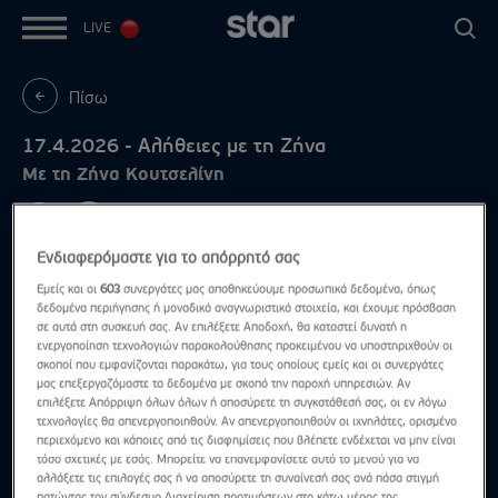
LIVE
Πίσω
17.4.2026 - Αλήθειες με τη Ζήνα
Με τη Ζήνα Κουτσελίνη
Ενδιαφερόμαστε για το απόρρητό σας
Εμείς και οι
603
συνεργάτες μας αποθηκεύουμε προσωπικά δεδομένα, όπως
δεδομένα περιήγησης ή μοναδικά αναγνωριστικά στοιχεία, και έχουμε πρόσβαση
σε αυτά στη συσκευή σας. Αν επιλέξετε Αποδοχή, θα καταστεί δυνατή η
ενεργοποίηση τεχνολογιών παρακολούθησης προκειμένου να υποστηριχθούν οι
σκοποί που εμφανίζονται παρακάτω, για τους οποίους εμείς και οι συνεργάτες
μας επεξεργαζόμαστε τα δεδομένα με σκοπό την παροχή υπηρεσιών. Αν
επιλέξετε Απόρριψη όλων όλων ή αποσύρετε τη συγκατάθεσή σας, οι εν λόγω
τεχνολογίες θα απενεργοποιηθούν. Αν απενεργοποιηθούν οι ιχνηλάτες, ορισμένο
περιεχόμενο και κάποιες από τις διαφημίσεις που βλέπετε ενδέχεται να μην είναι
τόσο σχετικές με εσάς. Μπορείτε να επανεμφανίσετε αυτό το μενού για να
αλλάξετε τις επιλογές σας ή να αποσύρετε τη συναίνεσή σας ανά πάσα στιγμή
πατώντας τον σύνδεσμο Διαχείριση προτιμήσεων στο κάτω μέρος της