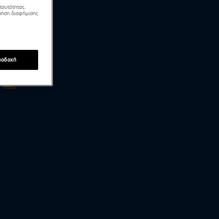
ταυτότητας.
τρηση διαφήμισης
ποδοχή
26.6.2026 - Αλήθειες με τη Ζήνα