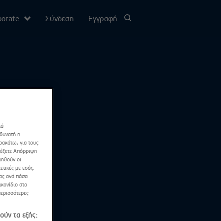
porate
Σύνδεση
Εγγραφή
υ
σίας
κά
Channel
 δυνατή η
ρακάτω, για τους
λέξετε Απόρριψη
ιηθούν οι
ετικές με εσάς.
σας ανά πάσα
κονίδιο στο
περισσότερες
ούν τα εξής: