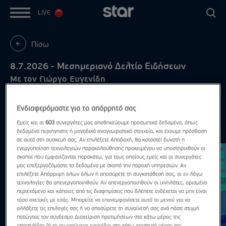
LIVE
Πίσω
8.7.2026 - Μεσημεριανό Δελτίο Ειδήσεων
Με τον Γιώργο Ευγενίδη
Ενδιαφερόμαστε για το απόρρητό σας
Εμείς και οι
603
συνεργάτες μας αποθηκεύουμε προσωπικά δεδομένα, όπως
Ιούλιος 2026
Δες τα όλα
δεδομένα περιήγησης ή μοναδικά αναγνωριστικά στοιχεία, και έχουμε πρόσβαση
σε αυτά στη συσκευή σας. Αν επιλέξετε Αποδοχή, θα καταστεί δυνατή η
ενεργοποίηση τεχνολογιών παρακολούθησης προκειμένου να υποστηριχθούν οι
σκοποί που εμφανίζονται παρακάτω, για τους οποίους εμείς και οι συνεργάτες
μας επεξεργαζόμαστε τα δεδομένα με σκοπό την παροχή υπηρεσιών. Αν
επιλέξετε Απόρριψη όλων όλων ή αποσύρετε τη συγκατάθεσή σας, οι εν λόγω
τεχνολογίες θα απενεργοποιηθούν. Αν απενεργοποιηθούν οι ιχνηλάτες, ορισμένο
περιεχόμενο και κάποιες από τις διαφημίσεις που βλέπετε ενδέχεται να μην είναι
τόσο σχετικές με εσάς. Μπορείτε να επανεμφανίσετε αυτό το μενού για να
αλλάξετε τις επιλογές σας ή να αποσύρετε τη συναίνεσή σας ανά πάσα στιγμή
πατώντας τον σύνδεσμο Διαχείριση προτιμήσεων στο κάτω μέρος της
ιστοσελίδας [ή το αιωρούμενο εικονίδιο στο κάτω αριστερό μέρος της