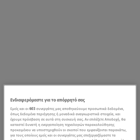
Ενδιαφερόμαστε για το απόρρητό σας
Εμείς και οι
603
συνεργάτες μας αποθηκεύουμε προσωπικά δεδομένα,
όπως δεδομένα περιήγησης ή μοναδικά αναγνωριστικά στοιχεία, και
έχουμε πρόσβαση σε αυτά στη συσκευή σας. Αν επιλέξετε Αποδοχή, θα
καταστεί δυνατή η ενεργοποίηση τεχνολογιών παρακολούθησης
προκειμένου να υποστηριχθούν οι σκοποί που εμφανίζονται παρακάτω,
για τους οποίους εμείς και οι συνεργάτες μας επεξεργαζόμαστε τα