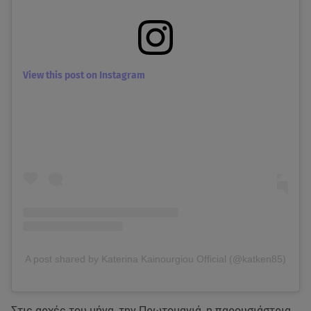
View this post on Instagram
A post shared by Katerina Kainourgiou Official (@katken85)
Στις αρχές του μήνα, την Πρωτομαγιά, η παρουσιάστρια