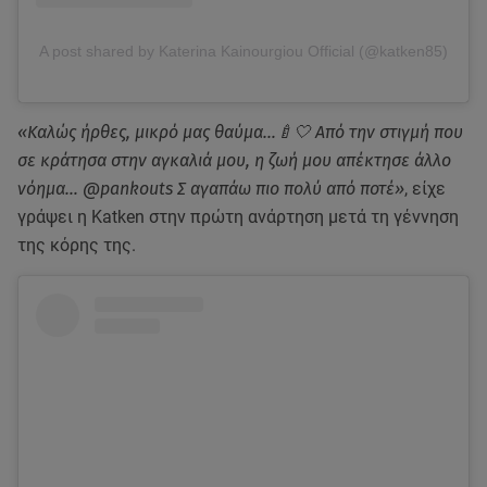
A post shared by Katerina Kainourgiou Official (@katken85)
«Καλώς ήρθες, μικρό μας θαύμα…🍼🤍 Από την στιγμή που
σε κράτησα στην αγκαλιά μου, η ζωή μου απέκτησε άλλο
νόημα… @pankouts Σ αγαπάω πιο πολύ από ποτέ»
, είχε
γράψει η Katken στην πρώτη ανάρτηση μετά τη γέννηση
της κόρης της.