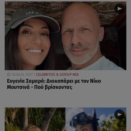
08.08.26, 16:07
CELEBRITIES & GOSSIP ΝΕΑ
Ευγενία Σαμαρά: Διακοπάρει με τον Νίκο
Μουτσινά - Πού βρίσκονται;