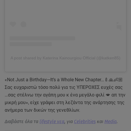
A post shared by Katerina Kainourgiou Official (@katken85)
«Not Just a Birthday—It’s a Whole New Chapter…🍼🙏👶🏼
Σας ευχαριστώ τόσο πολύ για τις ΥΠΕΡΟΧΕΣ ευχές σας
…σας στέλνω την αγάπη μου κ ένα μεγάλο φιλί 💋 απ την
μικρή μου», είχε γράψει στη λεζάντα της ανάρτησης της
ανήμερα των δικών της γενεθλίων.
Διαβάστε όλα τα
lifestyle νεα
, για
Celebrities
και
Media
.