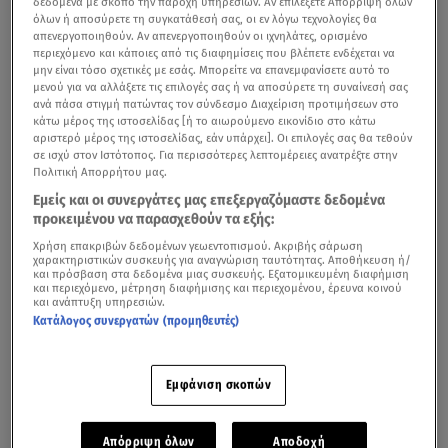
δεδομένα με σκοπό την παροχή υπηρεσιών. Αν επιλέξετε Απόρριψη όλων
όλων ή αποσύρετε τη συγκατάθεσή σας, οι εν λόγω τεχνολογίες θα
απενεργοποιηθούν. Αν απενεργοποιηθούν οι ιχνηλάτες, ορισμένο
περιεχόμενο και κάποιες από τις διαφημίσεις που βλέπετε ενδέχεται να
μην είναι τόσο σχετικές με εσάς. Μπορείτε να επανεμφανίσετε αυτό το
μενού για να αλλάξετε τις επιλογές σας ή να αποσύρετε τη συναίνεσή σας
ανά πάσα στιγμή πατώντας τον σύνδεσμο Διαχείριση προτιμήσεων στο
κάτω μέρος της ιστοσελίδας [ή το αιωρούμενο εικονίδιο στο κάτω
αριστερό μέρος της ιστοσελίδας, εάν υπάρχει]. Οι επιλογές σας θα τεθούν
σε ισχύ στον Ιστότοπος. Για περισσότερες λεπτομέρειες ανατρέξτε στην
Πολιτική Απορρήτου μας.
Τα γενέθλιά του είχε, χθες, ο
Παναγιώτης Κουτσουμπής
Εμείς και οι συνεργάτες μας επεξεργαζόμαστε δεδομένα
προκειμένου να παρασχεθούν τα εξής:
και τα γιόρτασε πρώτη φορά, έχοντας στην αγκαλιά του
Χρήση επακριβών δεδομένων γεωεντοπισμού. Ακριβής σάρωση
την κόρη του.
χαρακτηριστικών συσκευής για αναγνώριση ταυτότητας. Αποθήκευση ή/
και πρόσβαση στα δεδομένα μιας συσκευής. Εξατομικευμένη διαφήμιση
και περιεχόμενο, μέτρηση διαφήμισης και περιεχομένου, έρευνα κοινού
και ανάπτυξη υπηρεσιών.
Κατάλογος συνεργατών (προμηθευτές)
Εμφάνιση σκοπών
Απόρριψη όλων
Αποδοχή