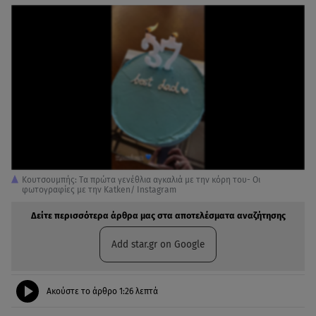
Κουτσουμπής: Tα πρώτα γενέθλια αγκαλιά με την κόρη του- Oι
φωτογραφίες με την Katken/ Instagram
Δείτε περισσότερα άρθρα μας στα αποτελέσματα αναζήτησης
Add star.gr on Google
Ακούστε το άρθρο
1:26
λεπτά