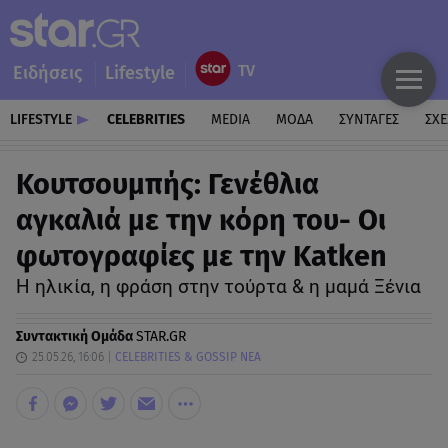
Ειδήσεις
Lifestyle
LIFESTYLE
CELEBRITIES
MEDIA
ΜΟΔΑ
ΣΥΝΤΑΓΕΣ
ΣΧΕ
Κουτσουμπής: Γενέθλια
αγκαλιά με την κόρη του- Oι
φωτογραφίες με την Katken
Η ηλικία, η φράση στην τούρτα & η μαμά Ξένια
Συντακτική Ομάδα
STAR.GR
25.05.26, 16:06
CELEBRITIES & GOSSIP ΝΕΑ