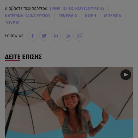
|
Διαβάστε περισσότερα:
ΠΑΝΑΓΙΩΤΗΣ ΚΟΥΤΣΟΥΜΠΗΣ
|
|
|
|
KΑΤΕΡΙΝΑ ΚΑΙΝΟΥΡΓΙΟΥ
ΓΕΝΕΘΛΙΑ
ΚΟΡΗ
ΜΠΕΜΠΑ
ΤΟΥΡΤΑ
Follow us:
ΔΕΙΤΕ ΕΠΙΣΗΣ